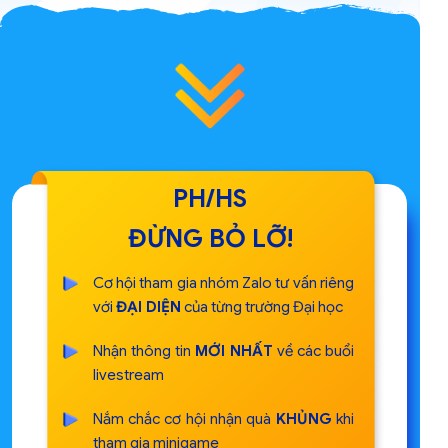
PH/HS
ĐỪNG BỎ LỠ!
Cơ hội tham gia nhóm Zalo tư vấn riêng
với
ĐẠI DIỆN
của từng trường Đại học
Nhận thông tin
MỚI NHẤT
về các buổi
livestream
Nắm chắc cơ hội nhận quà
KHỦNG
khi
tham gia minigame